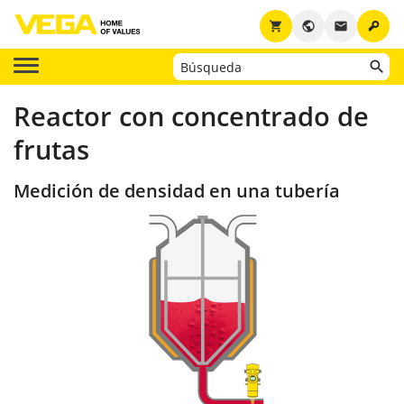
key
shopping_cart
public
email
Reactor con concentrado de
frutas
Medición de densidad en una tubería