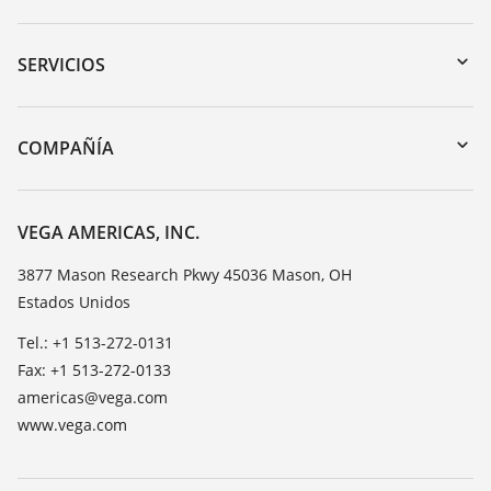
Zona de descarga
Búsqueda por número de serie
SERVICIOS
myVEGA
Devolución de instrumentos
DTM Collection/PACTware
Cursos de formacion
COMPAÑÍA
Búsqueda
Servicio
Acerca de VEGA
Lista de resistencias
Contacto
VEGA AMERICAS, INC.
Medición del valor de constante dieléctrica
Notícias
3877 Mason Research Pkwy 45036 Mason, OH
TeamViewer
Estados Unidos
Prensa
Blog
Tel.: +1 513-272-0131
Fax: +1 513-272-0133
americas@vega.com
www.vega.com