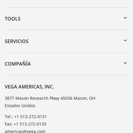
TOOLS
Zona de descarga
Búsqueda por número de serie
SERVICIOS
myVEGA
Devolución de instrumentos
DTM Collection/PACTware
Cursos de formacion
COMPAÑÍA
Búsqueda
Servicio
Acerca de VEGA
Lista de resistencias
Contacto
VEGA AMERICAS, INC.
Medición del valor de constante dieléctrica
Notícias
3877 Mason Research Pkwy 45036 Mason, OH
TeamViewer
Estados Unidos
Prensa
Blog
Tel.: +1 513-272-0131
Fax: +1 513-272-0133
americas@vega.com