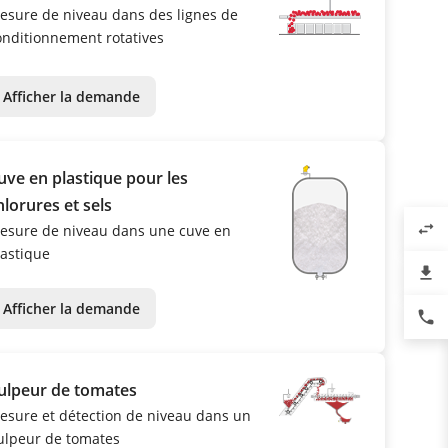
esure de niveau dans des lignes de
onditionnement rotatives
Afficher la demande
uve en plastique pour les
hlorures et sels
swap_horiz
esure de niveau dans une cuve en
lastique
file_download
Afficher la demande
phone
ulpeur de tomates
esure et détection de niveau dans un
ulpeur de tomates