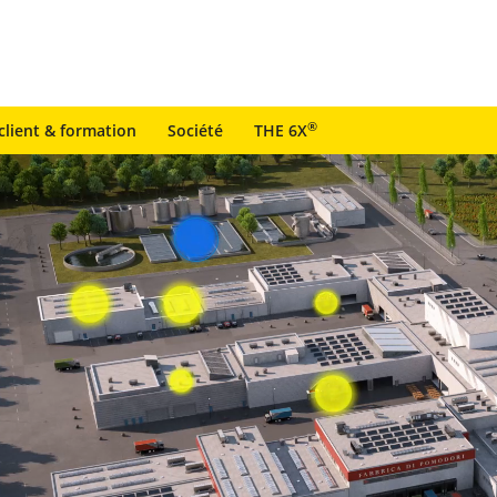
®
client & formation
Société
THE 6X