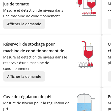
jus de tomate
M
c
Mesure et détection de niveau dans
une machine de conditionnement
Afficher la demande
Réservoir de stockage pour
C
machine de conditionnement de
c
tomates
Mesure et détection de niveau dans le
M
réservoir d'une machine de
p
conditionnement
Afficher la demande
Cuve de régulation de pH
P
Mesure de niveau pour la régulation de
M
pH
p