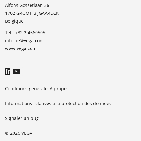
Liste des constantes diélectriques
Contact
Alfons Gossetlaan 36
TeamViewer
1702 GROOT-BIJGAARDEN
News
Belgique
Presse
Tel.: +32 2 4660505
Blog
info.be@vega.com
www.vega.com
Conditions générales
A propos
Informations relatives à la protection des données
Signaler un bug
© 2026 VEGA