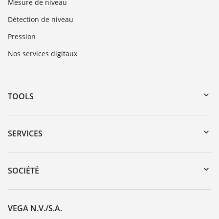
Mesure de niveau
Détection de niveau
Pression
Nos services digitaux
TOOLS
Téléchargements
Recherche par numéro de série
SERVICES
myVEGA
Retour d'appareil
DTM Collection/PACTware
Formations
SOCIÉTÉ
Recherche
Service client
Carrière
Liste de compatibilité chimique
À propos de VEGA
VEGA N.V./S.A.