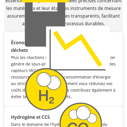
essentiel de disposer de données précises concernant
les matériaux et leur état. Les instruments de mesure
assurent des flux de données transparents, facilitant
ainsi la gestion de processus durables.
Économiser les ressources et réduire les
déchets
Plus les réactions chimiques sont maîtrisées, moins on
génère de sous-produits indésirables. La précision des
capteurs VEGA permet d'optimiser l'utilisation des
ressources et de réduire la consommation d'énergie
au strict minimum. Non seulement vous réduisez vos
coûts d'exploitation, mais vous contribuez également à
éviter la production de déchets.
Hydrogène et CCS
Dans le domaine de l'hydrogène et du stockage du