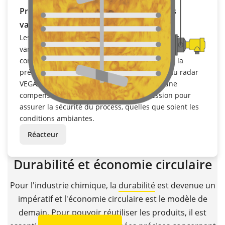
Précis même dans les conditions process
variables
Les process chimiques sont exposés à de fortes
variations de température, de pression et de
composition des produits, ce qui peut affecter la
précision des mesures. Les capteurs de niveau radar
VEGA, à ondes libres ou guidées, intègrent une
compensation de température et de pression pour
assurer la sécurité du process, quelles que soient les
conditions ambiantes.
Réacteur
Durabilité et économie circulaire
Pour l'industrie chimique, la
durabilité
est devenue un
impératif et l'économie circulaire est le modèle de
demain. Pour pouvoir réutiliser les produits, il est