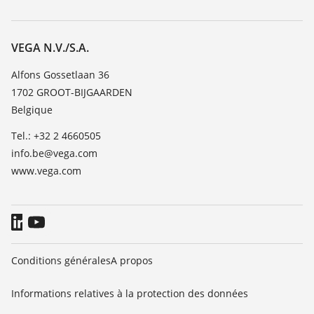
Recherche
Service client
Carrière
Liste de compatibilité chimique
À propos de VEGA
VEGA N.V./S.A.
Liste des constantes diélectriques
Contact
Alfons Gossetlaan 36
TeamViewer
1702 GROOT-BIJGAARDEN
News
Belgique
Presse
Tel.: +32 2 4660505
Blog
info.be@vega.com
www.vega.com
Conditions générales
A propos
Informations relatives à la protection des données