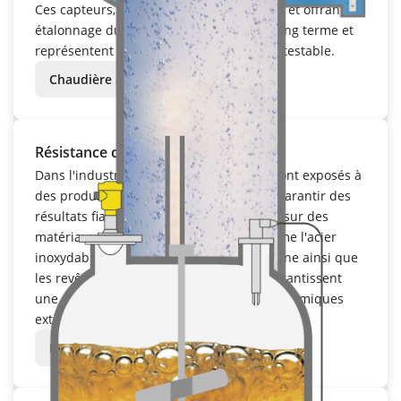
Ces capteurs, nécessitant peu d'entretien et offrant un
étalonnage durable, sont très stables à long terme et
représentent un atout économique incontestable.
Chaudière à vapeur
Résistance chimique
Dans l'industrie chimique, les capteurs sont exposés à
des produits agressifs et corrosifs. Pour garantir des
résultats fiables à long terme, VEGA mise sur des
matériaux chimiquement résistants comme l'acier
inoxydable, les alliages Hastelloy et le titane ainsi que
les revêtements en PTFE et en PFA qui garantissent
une protection fiable contre les produits chimiques
extrêmes, tels que les acides et les bases.
Réacteur à urée