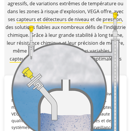
agressifs, de variations extrêmes de température ou
dans les zones à risque d'explosion, VEGA offre, avec
ses
capteurs et détecteurs de niveau
et de
pression
,
des solutions fiables aux nombreux défis de l'industrie
chimique. Grâce à leur grande stabilité à long terme,
leur résistance chimique et leur précision de mesure,
même dans les conditions les plus variables, les
capteurs VEGA
assurent une sécurité optimale des
process.
Stabilité à long terme
Dans les installations chimiques, les capteurs doivent
fournir des résultats précis pendant des années
malgré des conditions parfois extrêmes. Les capteurs
VEGA se caractérisent par des matériaux de haute
qualité, des composants précisément ajustés et des
systèmes de diagnostic basés sur l'autosurveillance.