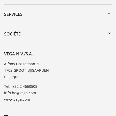
Téléchargements
Recherche par numéro de série
SERVICES
myVEGA
Retour d'appareil
DTM Collection/PACTware
Formations
SOCIÉTÉ
Recherche
Service client
Carrière
Liste de compatibilité chimique
À propos de VEGA
VEGA N.V./S.A.
Liste des constantes diélectriques
Contact
Alfons Gossetlaan 36
TeamViewer
1702 GROOT-BIJGAARDEN
News
Belgique
Presse
Tel.: +32 2 4660505
Blog
info.be@vega.com
www.vega.com