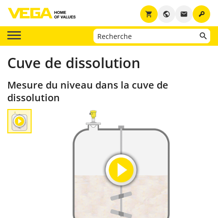
key
shopping_cart
public
email
Cuve de dissolution
Mesure du niveau dans la cuve de
dissolution