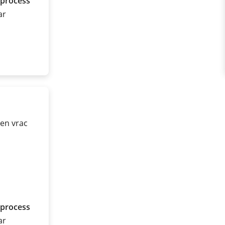
 process
ar
 en vrac
 process
ar