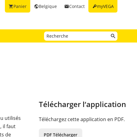
key
Panier
Belgique
Contact
myVEGA
shopping_cart
public
email
Télécharger l‘application
 utilisés
Téléchargez cette application en PDF.
il faut
ts de
PDF Télécharger