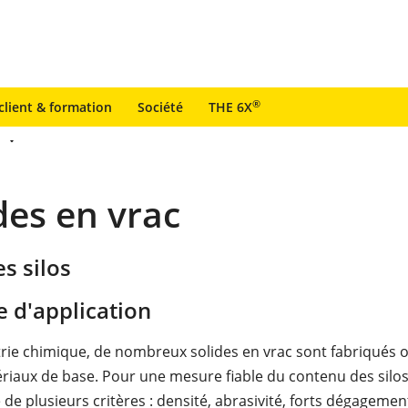
®
client & formation
Société
THE 6X
des en vrac
s silos
 d'application
trie chimique, de nombreux solides en vrac sont fabriqués ou
aux de base. Pour une mesure fiable du contenu des silos, 
de plusieurs critères : densité, abrasivité, forts dégagemen