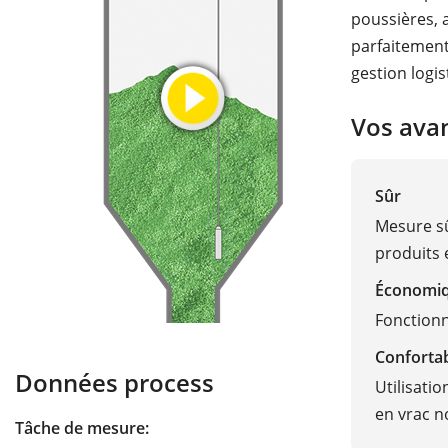
poussières, 
parfaitement
gestion logis
Vos ava
Sûr
Mesure s
produits 
Économi
Fonction
Conforta
Données process
Utilisati
en vrac n
Tâche de mesure: