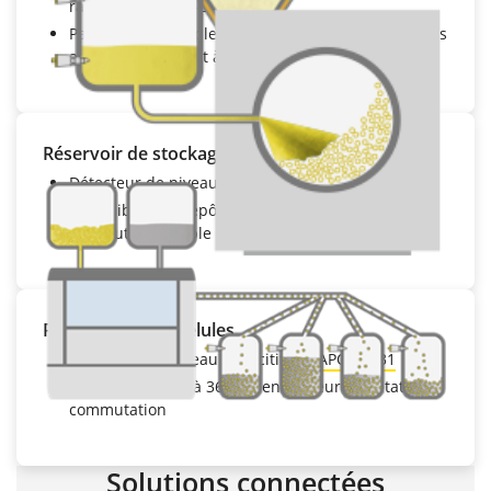
raccordement IO-Link
Paramétrage simple grâce aux menus standardisés
au format VDMA et à l'écran d'affichage intégré
Réservoir de stockage
Détecteur de niveau capacitif
VEGAPOINT 21
Insensible aux dépôts grâce à un point de
commutation fiable
Remplissage de gélules
Détecteur de niveau capacitif
VEGAPOINT 31
Affichage visible à 360° et en couleur de l'état de
commutation
Solutions connectées