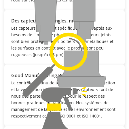
Des capteurs sans angles, ni arêtes
Les capteurs VEGA sont spécifiquement adaptés aux
besoins de l'industrie pharmaceutique : leurs joints
sont bien protégés, leurs boîtiers sont métalliques et
les surfaces en contact avec le produit sont peu
rugueuses (jusqu'à 0,3 µm).
Good Manufacturing Practice
Le contrôle continu de tous les process de production
et la vérification individuelle de nos capteurs font de
nous des partenaires fiables pour le respect des
bonnes pratiques de fabrication. Nos systèmes de
management de la qualité et de l'environnement sont
respectivement certifiés ISO 9001 et ISO 14001.