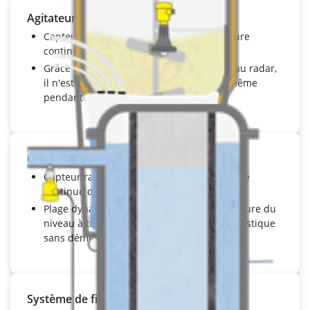
Agitateurs et billes de pulvérisation
Capteur radar
VEGAPULS 6X
pour la mesure
continue du niveau de remplissage
Grâce à l'excellente focalisation du faisceau radar,
il n'est pas influencé par les agitateurs, même
pendant le nettoyage
Cuve en plastique à usage unique
Capteur radar
VEGAPULS 6X
pour la mesure
continue du niveau de remplissage
Plage dynamique élevée permettant la mesure du
niveau à travers les parois des cuves en plastique
sans démontage du capteur
Système de filtration