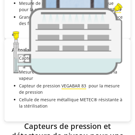
Mesure de pression différentielle électronique
pour la surveillance des filtres avec le
VEGABAR 83
Grande qualité des produits grâce à la surveillance
des filtres
Autoclave
Capteur radar à ondes guidées
VEGAFLEX 81
pour
la mesure de niveau continue
Mesure sûre insensible à la condensation et à la
vapeur
Capteur de pression
VEGABAR 83
pour la mesure
de pression
Cellule de mesure métallique METEC® résistante à
la stérilisation
Capteurs de pression et