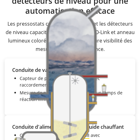
détecteurs de niveau pour une
automatisation efficace
Les pressostats compacts VEGABAR et les détecteurs
de niveau capacitifs VEGAPOINT avec IO-Link et anneau
lumineux coloré assurent une meilleure visibilité des
mesures à 360° et à distance.
Conduite de vapeur saturée
Capteur de pression
VEGABAR 29
avec
raccordement IO-Link
Mesure de pression précise grâce à un temps de
réaction limité
Conduite d'alimentation pour liquide chauffant
Capteur de pression
VEGABAR 38
avec