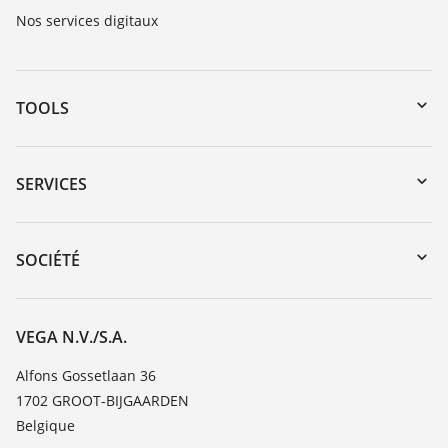
Nos services digitaux
TOOLS
Téléchargements
Recherche par numéro de série
SERVICES
myVEGA
Retour d'appareil
DTM Collection/PACTware
Formations
SOCIÉTÉ
Recherche
Service client
Carrière
Liste de compatibilité chimique
À propos de VEGA
VEGA N.V./S.A.
Liste des constantes diélectriques
Contact
Alfons Gossetlaan 36
TeamViewer
1702 GROOT-BIJGAARDEN
News
Belgique
Presse