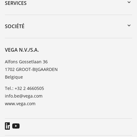
Recherche par numéro de série
SERVICES
myVEGA
Retour d'appareil
DTM Collection/PACTware
Formations
SOCIÉTÉ
Recherche
Service client
Carrière
Liste de compatibilité chimique
À propos de VEGA
VEGA N.V./S.A.
Liste des constantes diélectriques
Contact
Alfons Gossetlaan 36
TeamViewer
1702 GROOT-BIJGAARDEN
News
Belgique
Presse
Tel.: +32 2 4660505
Blog
info.be@vega.com
www.vega.com