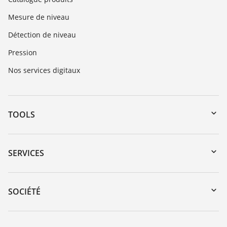
Mesure de niveau
Détection de niveau
Pression
Nos services digitaux
TOOLS
Téléchargements
Recherche par numéro de série
SERVICES
myVEGA
Retour d'appareil
DTM Collection/PACTware
Formations
SOCIÉTÉ
Recherche
Service client
Carrière
Liste de compatibilité chimique