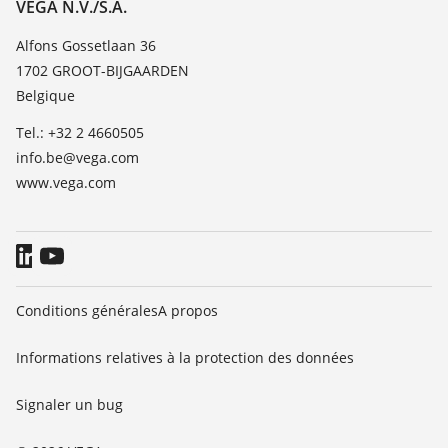
À propos de VEGA
VEGA N.V./S.A.
Liste des constantes diélectriques
Contact
Alfons Gossetlaan 36
TeamViewer
1702 GROOT-BIJGAARDEN
News
Belgique
Presse
Tel.: +32 2 4660505
Blog
info.be@vega.com
www.vega.com
Conditions générales
A propos
Informations relatives à la protection des données
Signaler un bug