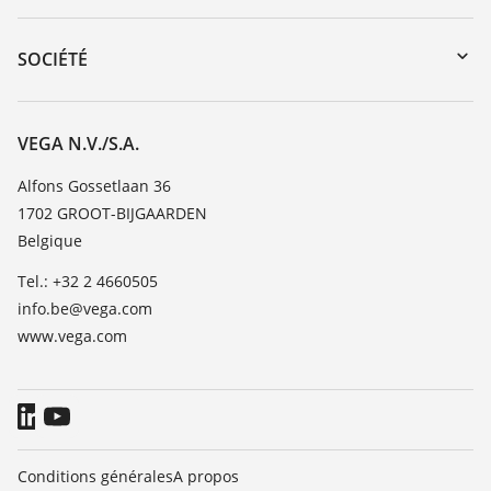
myVEGA
Retour d'appareil
DTM Collection/PACTware
Formations
SOCIÉTÉ
Recherche
Service client
Carrière
Liste de compatibilité chimique
À propos de VEGA
VEGA N.V./S.A.
Liste des constantes diélectriques
Contact
Alfons Gossetlaan 36
TeamViewer
1702 GROOT-BIJGAARDEN
News
Belgique
Presse
Tel.: +32 2 4660505
Blog
info.be@vega.com
www.vega.com
Conditions générales
A propos