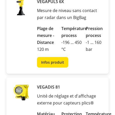
VEGAPULS 6X
Mesure de niveau sans contact
par radar dans un BigBag
Plage de
Température
Pression
mesure -
process
process
Distance
-196 ... 450
-1 ... 160
120 m
°C
bar
Infos produit
VEGADIS 81
Unité de réglage et d'affichage
externe pour capteurs plics®
Matériau
Protection
Température