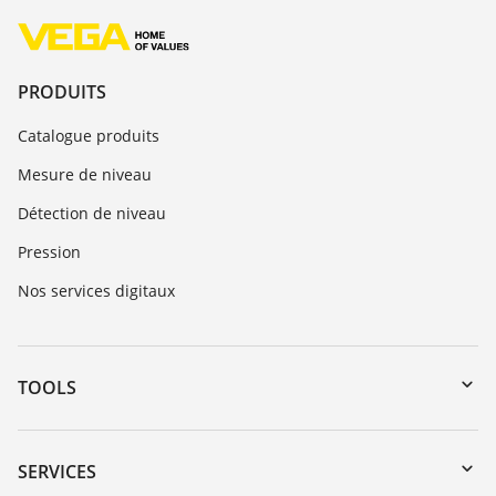
PRODUITS
Catalogue produits
Mesure de niveau
Détection de niveau
Pression
Nos services digitaux
TOOLS
Téléchargements
Recherche par numéro de série
SERVICES