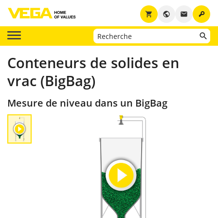
key
shopping_cart
public
email
Conteneurs de solides en
vrac (BigBag)
Mesure de niveau dans un BigBag