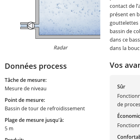
contact de l’
présent en ba
gouttelettes
bassin de col
dans ce bass
Radar
dans la bouc
Hydros
Vos ava
Données process
Tâche de mesure:
Sûr
Mesure de niveau
Fonctionn
Point de mesure:
de proce
Bassin de tour de refroidissement
Économi
Plage de mesure jusqu'à:
Fonction
5 m
Conforta