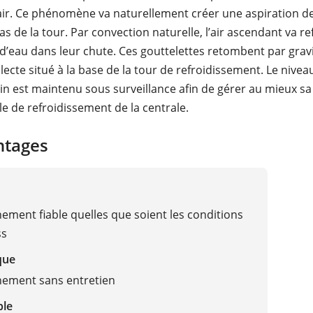
air. Ce phénomène va naturellement créer une aspiration de l
s de la tour. Par convection naturelle, l’air ascendant va ref
 d’eau dans leur chute. Ces gouttelettes retombent par gravi
lecte situé à la base de la tour de refroidissement. Le nivea
in est maintenu sous surveillance afin de gérer au mieux sa 
le de refroidissement de la centrale.
tatique
ntages
ement fiable quelles que soient les conditions
ss
que
nement sans entretien
ble