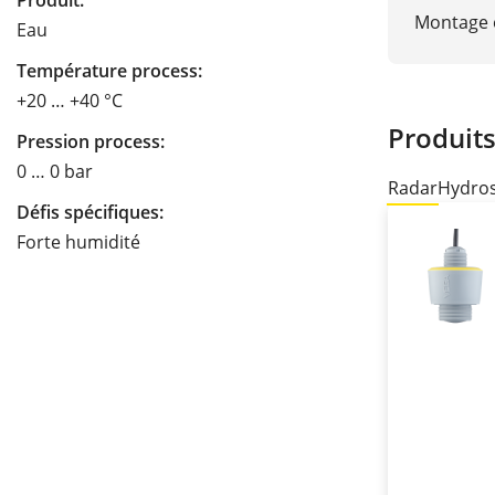
Produit:
Montage e
Eau
Température process:
+20 … +40 °C
Produit
Pression process:
0 … 0 bar
Radar
Hydros
Défis spécifiques:
Forte humidité