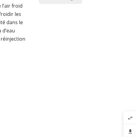
’air froid
roidir les
té dans le
u d’eau
réinjection
swap_horiz
file_download