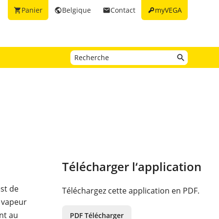
key
Panier
Belgique
Contact
myVEGA
shopping_cart
public
email
Télécharger l‘application
st de
Téléchargez cette application en PDF.
e vapeur
nt au
PDF Télécharger