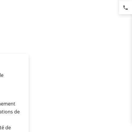
phone
de
nnement
ations de
té de