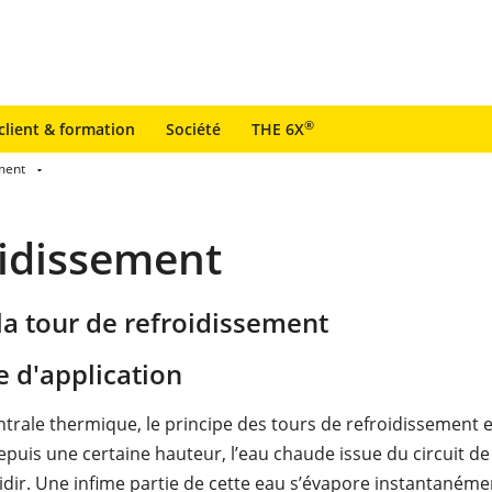
®
client & formation
Société
THE 6X
ement
oidissement
la tour de refroidissement
 d'application
trale thermique, le principe des tours de refroidissement e
depuis une certaine hauteur, l’eau chaude issue du circuit d
oidir. Une infime partie de cette eau s’évapore instantanéme