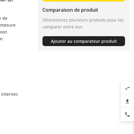
Comparaison de produit
e de
Sélectionnez plusieurs produits pour les
e mesure
comparer entre eux
xion
on
Ajouter au comparateur produit
swap_horiz
 internes
file_download
phone