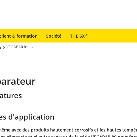
®
client & formation
Société
THE 6X
VEGABAR 81
e
parateur
atures
s d'application
ême avec des produits hautement corrosifs et les hautes tempér
ec n'importe quel autre capteur de la série VEGABAR 80 pour for