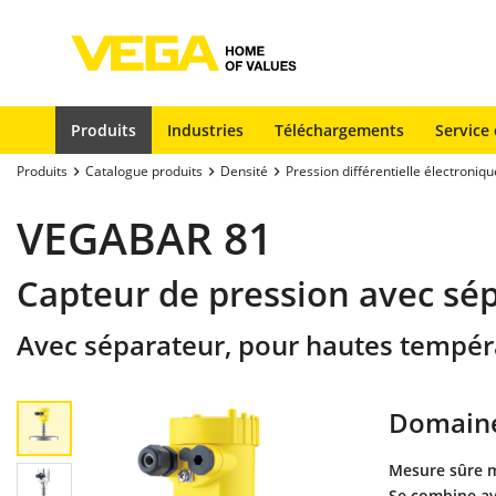
Produits
Industries
Téléchargements
Service 
Produits
Catalogue produits
Densité
Pression différentielle électroniqu
VEGABAR 81
Capteur de pression avec sé
Avec séparateur, pour hautes tempér
Domaine
Mesure sûre m
Se combine av