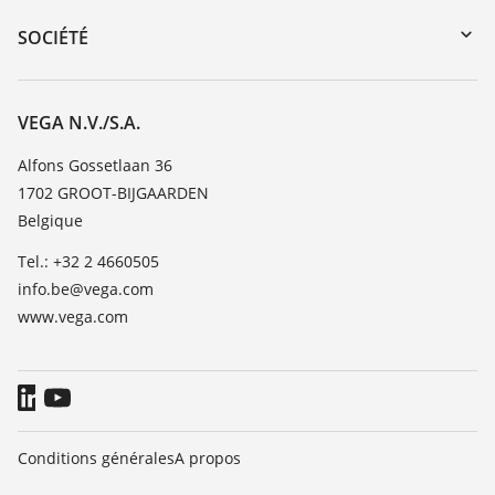
DTM Collection/PACTware
Formations
SOCIÉTÉ
Recherche
Service client
Carrière
Liste de compatibilité chimique
À propos de VEGA
VEGA N.V./S.A.
Liste des constantes diélectriques
Contact
Alfons Gossetlaan 36
TeamViewer
1702 GROOT-BIJGAARDEN
News
Belgique
Presse
Tel.: +32 2 4660505
Blog
info.be@vega.com
www.vega.com
Conditions générales
A propos