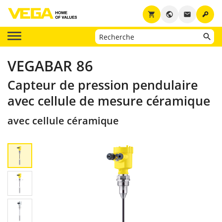
key
shopping_cart
public
email
VEGABAR 86
Capteur de pression pendulaire
avec cellule de mesure céramique
avec cellule céramique