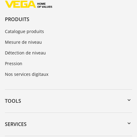
PRODUITS
Catalogue produits
Mesure de niveau
Détection de niveau
Pression
Nos services digitaux
TOOLS
Téléchargements
Recherche par numéro de série
SERVICES
myVEGA
Retour d'appareil