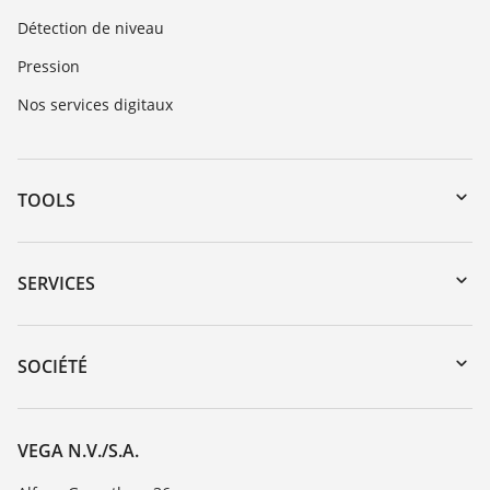
Détection de niveau
Pression
Nos services digitaux
TOOLS
Téléchargements
Recherche par numéro de série
SERVICES
myVEGA
Retour d'appareil
DTM Collection/PACTware
Formations
SOCIÉTÉ
Recherche
Service client
Carrière
Liste de compatibilité chimique
À propos de VEGA
VEGA N.V./S.A.
Liste des constantes diélectriques
Contact