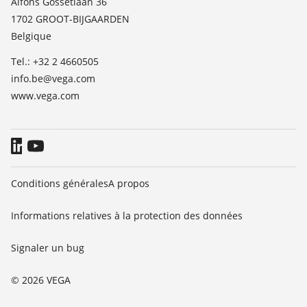
Alfons Gossetlaan 36
TeamViewer
1702 GROOT-BIJGAARDEN
News
Belgique
Presse
Tel.: +32 2 4660505
Blog
info.be@vega.com
www.vega.com
Conditions générales
A propos
Informations relatives à la protection des données
Signaler un bug
© 2026 VEGA