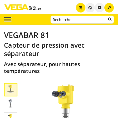
key
shopping_cart
public
email
VEGABAR 81
Capteur de pression avec
séparateur
Avec séparateur, pour hautes
températures