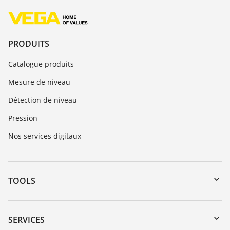
PRODUITS
Catalogue produits
Mesure de niveau
Détection de niveau
Pression
Nos services digitaux
TOOLS
Téléchargements
Recherche par numéro de série
SERVICES