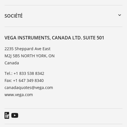
myVEGA
Retour d'appareil
DTM Collection/PACTware
Service client
SOCIÉTÉ
Recherche
Liste de compatibilité chimique
À propos de VEGA
Liste des constantes diélectriques
Contact
VEGA INSTRUMENTS, CANADA LTD. SUITE 501
TeamViewer
News
2235 Sheppard Ave East
M2J 5B5 NORTH YORK, ON
Presse
Canada
Blog
Tel.: +1 833 538 8342
Fax: +1 647 349 8340
canadaquotes@vega.com
www.vega.com