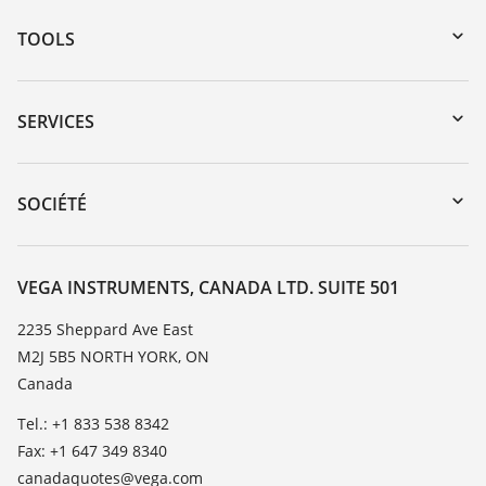
TOOLS
Téléchargements
Recherche par numéro de série
SERVICES
myVEGA
Retour d'appareil
DTM Collection/PACTware
Service client
SOCIÉTÉ
Recherche
Liste de compatibilité chimique
À propos de VEGA
Liste des constantes diélectriques
Contact
VEGA INSTRUMENTS, CANADA LTD. SUITE 501
TeamViewer
News
2235 Sheppard Ave East
M2J 5B5 NORTH YORK, ON
Presse
Canada
Blog
Tel.: +1 833 538 8342
Fax: +1 647 349 8340
canadaquotes@vega.com