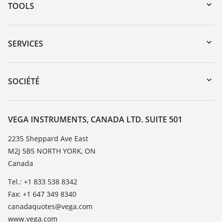
TOOLS
Téléchargements
Recherche par numéro de série
SERVICES
myVEGA
Retour d'appareil
DTM Collection/PACTware
Service client
SOCIÉTÉ
Recherche
Liste de compatibilité chimique
À propos de VEGA
Liste des constantes diélectriques
Contact
VEGA INSTRUMENTS, CANADA LTD. SUITE 501
TeamViewer
News
2235 Sheppard Ave East
M2J 5B5 NORTH YORK, ON
Presse
Canada
Blog
Tel.: +1 833 538 8342
Fax: +1 647 349 8340
canadaquotes@vega.com
www.vega.com