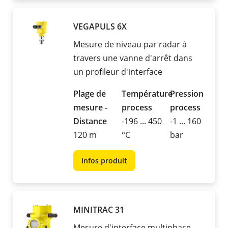
VEGAPULS 6X
Mesure de niveau par radar à
travers une vanne d'arrêt dans
un profileur d'interface
Plage de
Température
Pression
mesure -
process
process
Distance
-196 ... 450
-1 ... 160
120 m
°C
bar
Infos produit
MINITRAC 31
Mesure d'interface multiphase