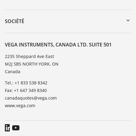
myVEGA
Retour d'appareil
DTM Collection/PACTware
Service client
SOCIÉTÉ
Recherche
Liste de compatibilité chimique
À propos de VEGA
Liste des constantes diélectriques
Contact
VEGA INSTRUMENTS, CANADA LTD. SUITE 501
TeamViewer
News
2235 Sheppard Ave East
M2J 5B5 NORTH YORK, ON
Presse
Canada
Blog
Tel.: +1 833 538 8342
Fax: +1 647 349 8340
canadaquotes@vega.com
www.vega.com