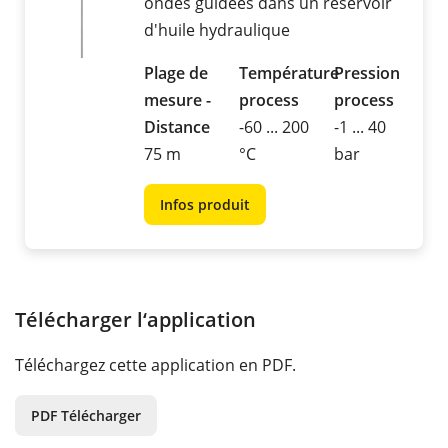
ondes guidées dans un réservoir
d'huile hydraulique
Plage de
Température
Pression
mesure -
process
process
Distance
-60 ... 200
-1 ... 40
75 m
°C
bar
Infos produit
Télécharger l‘application
Téléchargez cette application en PDF.
PDF Télécharger