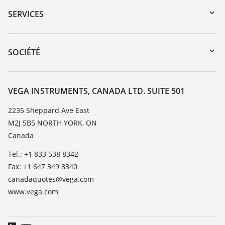
Recherche par numéro de série
SERVICES
myVEGA
Retour d'appareil
DTM Collection/PACTware
Service client
SOCIÉTÉ
Recherche
Liste de compatibilité chimique
À propos de VEGA
Liste des constantes diélectriques
Contact
VEGA INSTRUMENTS, CANADA LTD. SUITE 501
TeamViewer
News
2235 Sheppard Ave East
M2J 5B5 NORTH YORK, ON
Presse
Canada
Blog
Tel.: +1 833 538 8342
Fax: +1 647 349 8340
canadaquotes@vega.com
www.vega.com