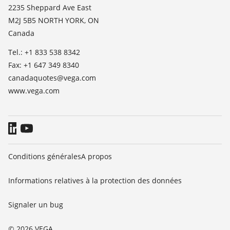
TeamViewer
News
2235 Sheppard Ave East
M2J 5B5 NORTH YORK, ON
Presse
Canada
Blog
Tel.: +1 833 538 8342
Fax: +1 647 349 8340
canadaquotes@vega.com
www.vega.com
Conditions générales
A propos
Informations relatives à la protection des données
Signaler un bug
© 2026 VEGA