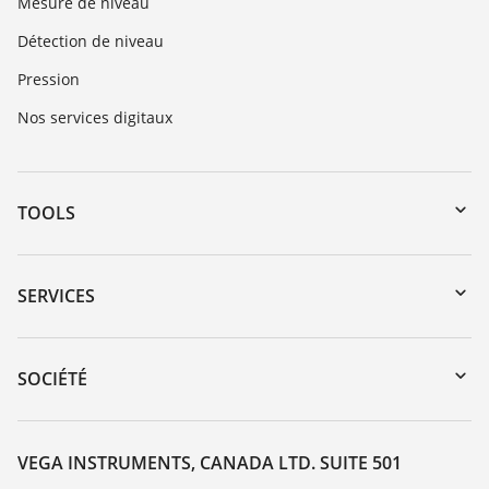
Mesure de niveau
Détection de niveau
Pression
Nos services digitaux
TOOLS
Téléchargements
Recherche par numéro de série
SERVICES
myVEGA
Retour d'appareil
DTM Collection/PACTware
Service client
SOCIÉTÉ
Recherche
Liste de compatibilité chimique
À propos de VEGA
Liste des constantes diélectriques
Contact
VEGA INSTRUMENTS, CANADA LTD. SUITE 501