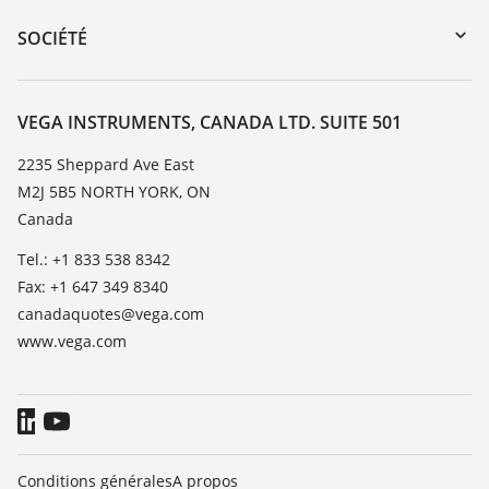
DTM Collection/PACTware
Service client
SOCIÉTÉ
Recherche
Liste de compatibilité chimique
À propos de VEGA
Liste des constantes diélectriques
Contact
VEGA INSTRUMENTS, CANADA LTD. SUITE 501
TeamViewer
News
2235 Sheppard Ave East
M2J 5B5 NORTH YORK, ON
Presse
Canada
Blog
Tel.: +1 833 538 8342
Fax: +1 647 349 8340
canadaquotes@vega.com
www.vega.com
Conditions générales
A propos