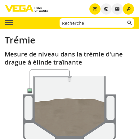
key
shopping_cart
public
email
Trémie
Mesure de niveau dans la trémie d'une
drague à élinde traînante