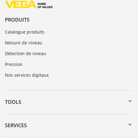
PRODUITS
Catalogue produits
Mesure de niveau
Détection de niveau
Pression
Nos services digitaux
TOOLS
Téléchargements
Recherche par numéro de série
SERVICES
myVEGA
Retour d'appareil