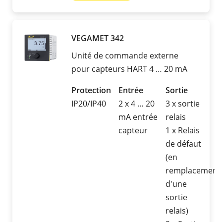
VEGAMET 342
Unité de commande externe
pour capteurs HART 4 … 20 mA
Protection
Entrée
Sortie
IP20/IP40
2 x 4 … 20
3 x sortie
mA entrée
relais
capteur
1 x Relais
de défaut
(en
remplacement
d'une
sortie
relais)