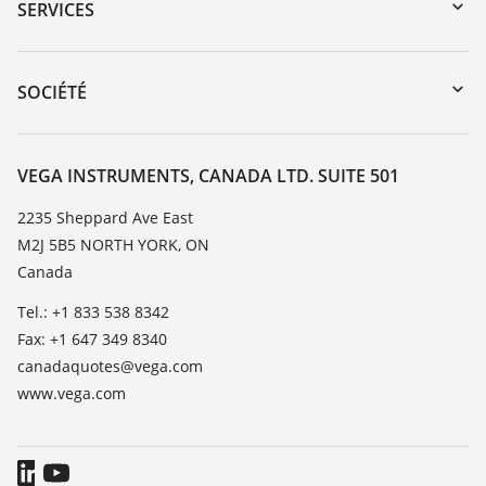
Recherche par numéro de série
SERVICES
myVEGA
Retour d'appareil
DTM Collection/PACTware
Service client
SOCIÉTÉ
Recherche
Liste de compatibilité chimique
À propos de VEGA
Liste des constantes diélectriques
Contact
VEGA INSTRUMENTS, CANADA LTD. SUITE 501
TeamViewer
News
2235 Sheppard Ave East
M2J 5B5 NORTH YORK, ON
Presse
Canada
Blog
Tel.: +1 833 538 8342
Fax: +1 647 349 8340
canadaquotes@vega.com
www.vega.com