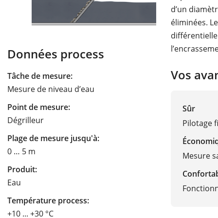
d’un diamètr
éliminées. Le
différentiel
l’encrasseme
Données process
Vos ava
Tâche de mesure:
Mesure de niveau d’eau
Point de mesure:
Sûr
Dégrilleur
Pilotage 
Plage de mesure jusqu'à:
Économi
0 … 5 m
Mesure sa
Produit:
Conforta
Eau
Fonctionn
Température process:
+10 ... +30 °C