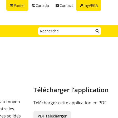
key
Panier
Canada
Contact
myVEGA
shopping_cart
public
email
Télécharger l‘application
s au moyen
Téléchargez cette application en PDF.
ntre les
res solides
PDF Télécharger