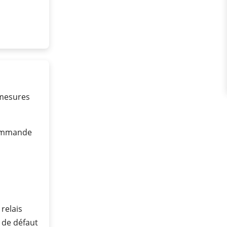
 mesures
commande
 relais
s de défaut