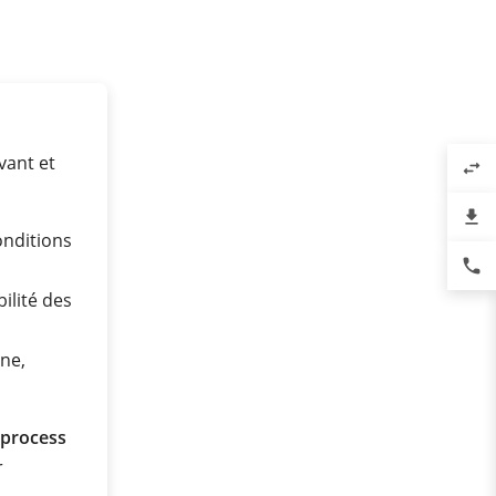
vant et
swap_horiz
file_download
nditions
phone
ilité des
ne,
 process
r