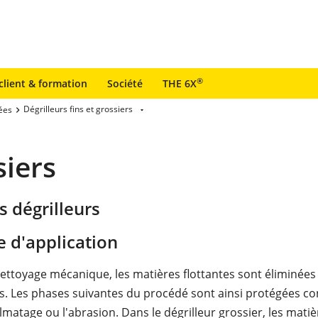
®
client & formation
Société
THE 6X
Dégrilleurs fins et grossiers
ées
siers
s dégrilleurs
 d'application
ettoyage mécanique, les matières flottantes sont éliminée
rs. Les phases suivantes du procédé sont ainsi protégées co
lmatage ou l'abrasion. Dans le dégrilleur grossier, les matiè