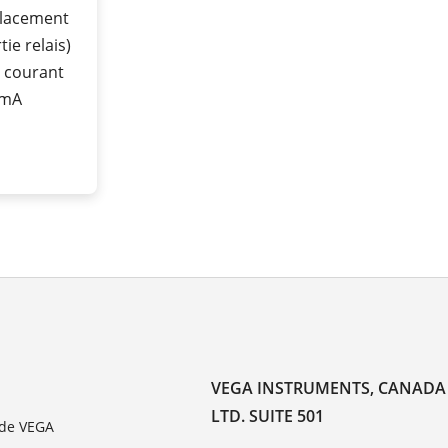
lacement
tie relais)
e courant
 mA
VEGA INSTRUMENTS, CANADA
LTD. SUITE 501
 de VEGA