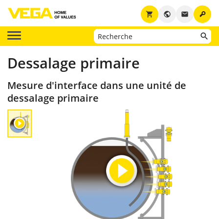
key
shopping_cart
public
email
Dessalage primaire
Mesure d'interface dans une unité de
dessalage primaire