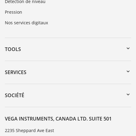
Détection de niveau
Pression
Nos services digitaux
TOOLS
Téléchargements
Recherche par numéro de série
SERVICES
myVEGA
Retour d'appareil
DTM Collection/PACTware
Service client
SOCIÉTÉ
Recherche
Liste de compatibilité chimique
À propos de VEGA
Liste des constantes diélectriques
Contact
VEGA INSTRUMENTS, CANADA LTD. SUITE 501
TeamViewer
News
2235 Sheppard Ave East