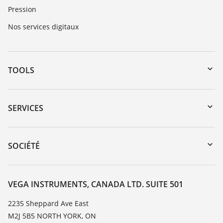
Pression
Nos services digitaux
TOOLS
Téléchargements
Recherche par numéro de série
SERVICES
myVEGA
Retour d'appareil
DTM Collection/PACTware
Service client
SOCIÉTÉ
Recherche
Liste de compatibilité chimique
À propos de VEGA
Liste des constantes diélectriques
Contact
VEGA INSTRUMENTS, CANADA LTD. SUITE 501
TeamViewer
News
2235 Sheppard Ave East
M2J 5B5 NORTH YORK, ON
Presse