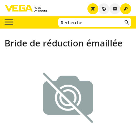
key
shopping_cart
public
email
Bride de réduction émaillée