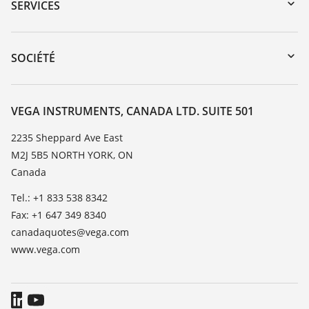
Recherche par numéro de série
SERVICES
myVEGA
Retour d'appareil
DTM Collection/PACTware
Service client
SOCIÉTÉ
Recherche
Liste de compatibilité chimique
À propos de VEGA
Liste des constantes diélectriques
Contact
VEGA INSTRUMENTS, CANADA LTD. SUITE 501
TeamViewer
News
2235 Sheppard Ave East
M2J 5B5 NORTH YORK, ON
Presse
Canada
Blog
Tel.: +1 833 538 8342
Fax: +1 647 349 8340
canadaquotes@vega.com
www.vega.com