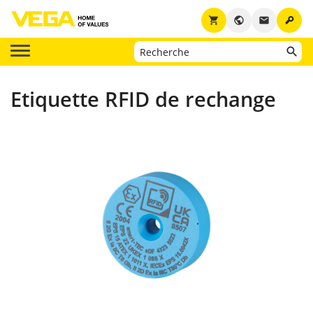
key
shopping_cart
public
email
Etiquette RFID de rechange