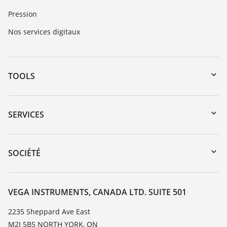
Pression
Nos services digitaux
TOOLS
Téléchargements
Recherche par numéro de série
SERVICES
myVEGA
Retour d'appareil
DTM Collection/PACTware
Service client
SOCIÉTÉ
Recherche
Liste de compatibilité chimique
À propos de VEGA
Liste des constantes diélectriques
Contact
VEGA INSTRUMENTS, CANADA LTD. SUITE 501
TeamViewer
News
2235 Sheppard Ave East
M2J 5B5 NORTH YORK, ON
Presse