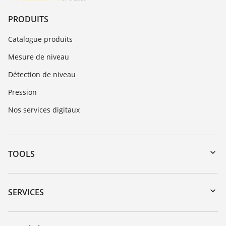
PRODUITS
Catalogue produits
Mesure de niveau
Détection de niveau
Pression
Nos services digitaux
TOOLS
Téléchargements
Recherche par numéro de série
SERVICES
myVEGA
Retour d'appareil
DTM Collection/PACTware