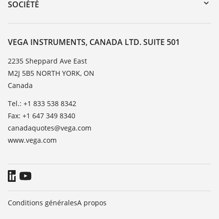
Service client
SOCIÉTÉ
Recherche
Liste de compatibilité chimique
À propos de VEGA
Liste des constantes diélectriques
Contact
VEGA INSTRUMENTS, CANADA LTD. SUITE 501
TeamViewer
News
2235 Sheppard Ave East
M2J 5B5 NORTH YORK, ON
Presse
Canada
Blog
Tel.: +1 833 538 8342
Fax: +1 647 349 8340
canadaquotes@vega.com
www.vega.com
Conditions générales
A propos