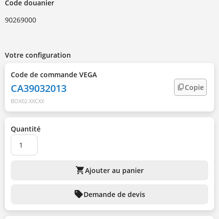
Code douanier
90269000
Votre configuration
Code de commande VEGA
CA39032013
Copie
BOX02.XXCXX
Quantité
shopping_cart
Ajouter au panier
sell
Demande de devis