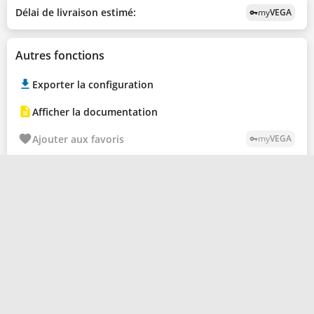
Délai de livraison estimé:
my
VEGA
vpn_key
Autres fonctions
Exporter la configuration
Afficher la documentation
Ajouter aux favoris
my
VEGA
vpn_key
Calculer le poids
my
VEGA
vpn_key
PRODUITS
Catalogue produits