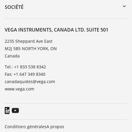
DTM Collection/PACTware
Service client
SOCIÉTÉ
Recherche
Liste de compatibilité chimique
À propos de VEGA
Liste des constantes diélectriques
Contact
VEGA INSTRUMENTS, CANADA LTD. SUITE 501
TeamViewer
News
2235 Sheppard Ave East
M2J 5B5 NORTH YORK, ON
Presse
Canada
Blog
Tel.: +1 833 538 8342
Fax: +1 647 349 8340
canadaquotes@vega.com
www.vega.com
Conditions générales
A propos