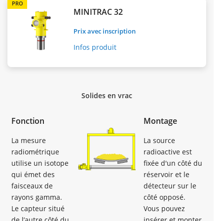
PRO
MINITRAC 32
Prix avec inscription
Infos produit
Solides en vrac
Fonction
Montage
La mesure
La source
radiométrique
radioactive est
utilise un isotope
fixée d'un côté du
qui émet des
réservoir et le
faisceaux de
détecteur sur le
rayons gamma.
côté opposé.
Le capteur situé
Vous pouvez
de l’autre côté du
insérer et monter