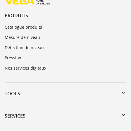
PRODUITS
Catalogue produits
Mesure de niveau
Détection de niveau
Pression
Nos services digitaux
TOOLS
Téléchargements
Recherche par numéro de série
SERVICES
myVEGA
Retour d'appareil