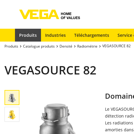
Produits
Industries
Téléchargements
Service 
VEGASOURCE 82
Produits
Catalogue produits
Densité
Radiométrie
VEGASOURCE 82
Domaine
Le VEGASOURCE
détection radi
Les radiations
amorties dans 