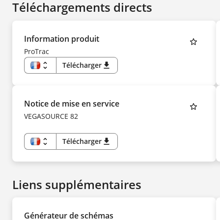
Téléchargements directs
Information produit
ProTrac
unfold_more
Télécharger
download
FR
EN
US
DE
CS
Notice de mise en service
DA
ES
VEGASOURCE 82
FI
HU
IT
KK
unfold_more
Télécharger
download
KO
FR
NL
EN
NO
DE
PL
CS
PT
DA
SV
Liens supplémentaires
ES
TR
FI
UK
HU
ZH
IT
KK
Générateur de schémas
KO