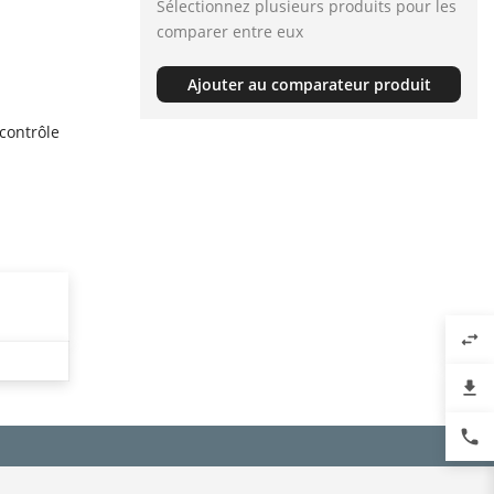
Sélectionnez plusieurs produits pour les
comparer entre eux
Ajouter au comparateur produit
contrôle
swap_horiz
file_download
phone