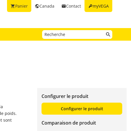
key
Panier
Canada
Contact
myVEGA
shopping_cart
public
email
Configurer le produit
la
Configurer le produit
de poids.
t sont
Comparaison de produit