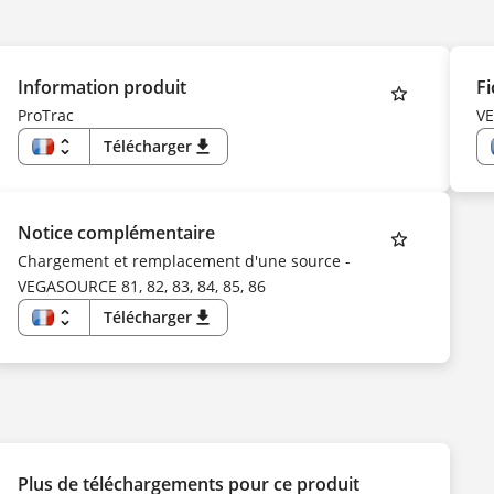
Information produit
Fi
ProTrac
V
unfold_more
Télécharger
download
FR
EN
US
DE
CS
Notice complémentaire
DA
ES
Chargement et remplacement d'une source -
FI
VEGASOURCE 81, 82, 83, 84, 85, 86
HU
IT
KK
unfold_more
Télécharger
download
KO
FR
NL
EN
NO
DE
PL
CS
PT
DA
SV
ES
TR
FI
UK
HU
ZH
IT
NL
Plus de téléchargements pour ce produit
NO