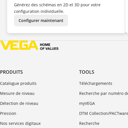
NL
Générez des schémas en 2D et 3D pour votre
NO
PL
configuration individuelle.
PT
SV
TR
Configurer maintenant
UK
ZH
PRODUITS
TOOLS
Catalogue produits
Téléchargements
Mesure de niveau
Recherche par numéro de
Détection de niveau
myVEGA
Pression
DTM Collection/PACTwar
Nos services digitaux
Recherche