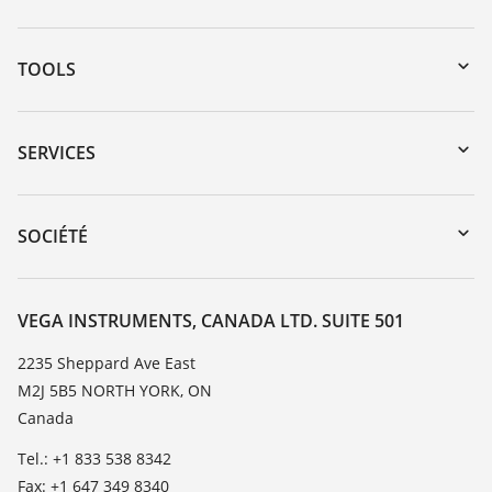
TOOLS
Téléchargements
Recherche par numéro de série
SERVICES
myVEGA
Retour d'appareil
DTM Collection/PACTware
Service client
SOCIÉTÉ
Recherche
Liste de compatibilité chimique
À propos de VEGA
Liste des constantes diélectriques
Contact
VEGA INSTRUMENTS, CANADA LTD. SUITE 501
TeamViewer
News
2235 Sheppard Ave East
M2J 5B5 NORTH YORK, ON
Presse
Canada
Blog
Tel.: +1 833 538 8342
Fax: +1 647 349 8340