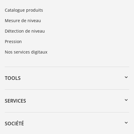
Catalogue produits
Mesure de niveau
Détection de niveau
Pression
Nos services digitaux
TOOLS
Téléchargements
Recherche par numéro de série
SERVICES
myVEGA
Retour d'appareil
DTM Collection/PACTware
Service client
SOCIÉTÉ
Recherche
Liste de compatibilité chimique