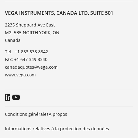
À propos de VEGA
Liste des constantes diélectriques
Contact
VEGA INSTRUMENTS, CANADA LTD. SUITE 501
TeamViewer
News
2235 Sheppard Ave East
M2J 5B5 NORTH YORK, ON
Presse
Canada
Blog
Tel.: +1 833 538 8342
Fax: +1 647 349 8340
canadaquotes@vega.com
www.vega.com
Conditions générales
A propos
Informations relatives à la protection des données