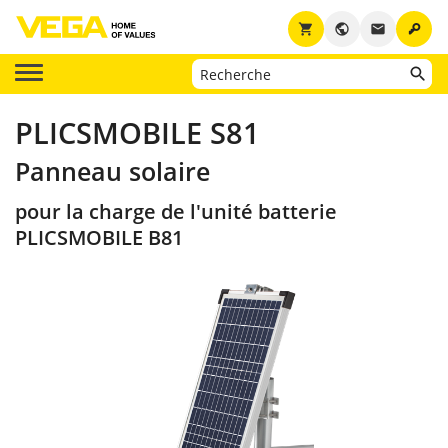
key
shopping_cart
public
email
PLICSMOBILE S81
Panneau solaire
pour la charge de l'unité batterie
PLICSMOBILE B81