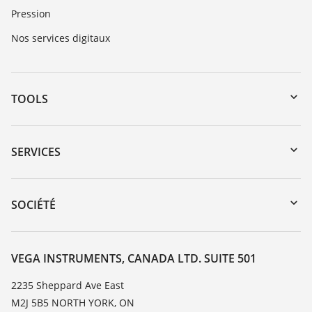
Pression
Nos services digitaux
TOOLS
Téléchargements
Recherche par numéro de série
SERVICES
myVEGA
Retour d'appareil
DTM Collection/PACTware
Service client
SOCIÉTÉ
Recherche
Liste de compatibilité chimique
À propos de VEGA
Liste des constantes diélectriques
Contact
VEGA INSTRUMENTS, CANADA LTD. SUITE 501
TeamViewer
News
2235 Sheppard Ave East
M2J 5B5 NORTH YORK, ON
Presse