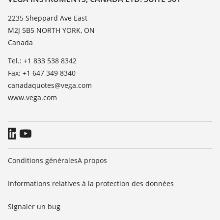
TeamViewer
News
2235 Sheppard Ave East
M2J 5B5 NORTH YORK, ON
Presse
Canada
Blog
Tel.: +1 833 538 8342
Fax: +1 647 349 8340
canadaquotes@vega.com
www.vega.com
Conditions générales
A propos
Informations relatives à la protection des données
Signaler un bug