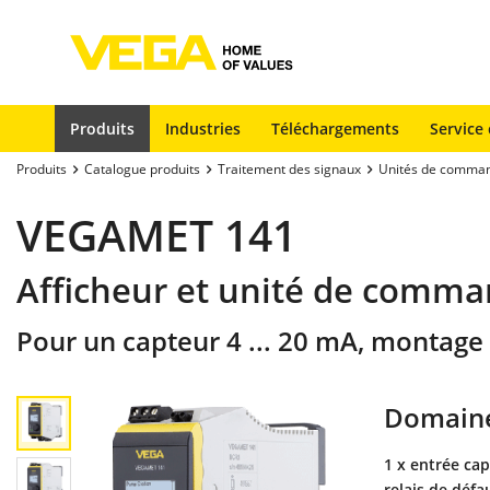
Produits
Industries
Téléchargements
Service 
Produits
Catalogue produits
Traitement des signaux
Unités de comma
VEGAMET 141
Afficheur et unité de comm
Pour un capteur 4 ... 20 mA, montage 
Domaine
1 x entrée capt
relais de défa