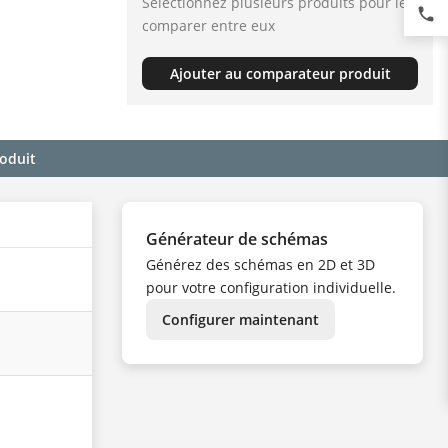
Sélectionnez plusieurs produits pour les
phone
comparer entre eux
Ajouter au comparateur produit
roduit
Générateur de schémas
Générez des schémas en 2D et 3D
pour votre configuration individuelle.
Configurer maintenant