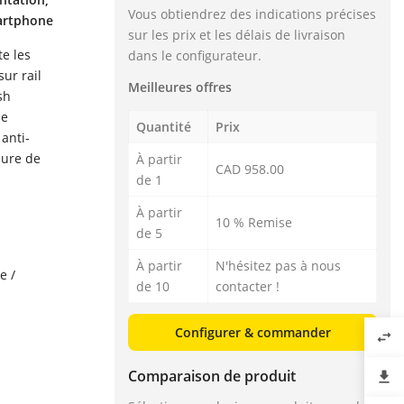
Vous obtiendrez des indications précises
martphone
sur les prix et les délais de livraison
e les
dans le configurateur.
ur rail
Meilleures offres
sh
ne
Quantité
Prix
anti-
sure de
À partir
CAD 958.00
de 1
À partir
10 % Remise
de 5
À partir
N'hésitez pas à nous
e /
de 10
contacter !
Configurer & commander
swap_horiz
Comparaison de produit
file_download