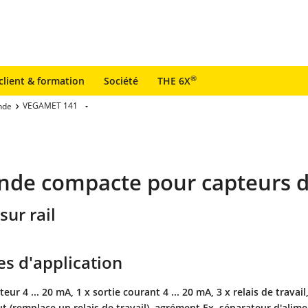
®
client & formation
Société
THE 6X
VEGAMET 141
nde
ande compacte pour capteurs 
sur rail
s d'application
eur 4 ... 20 mA, 1 x sortie courant 4 ... 20 mA, 3 x relais de travail,
ut (remplace un relais de travail), agrément Ex, séparateur d'alim