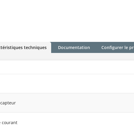
téristiques techniques
Documentation
Configurer le p
 capteur
e courant