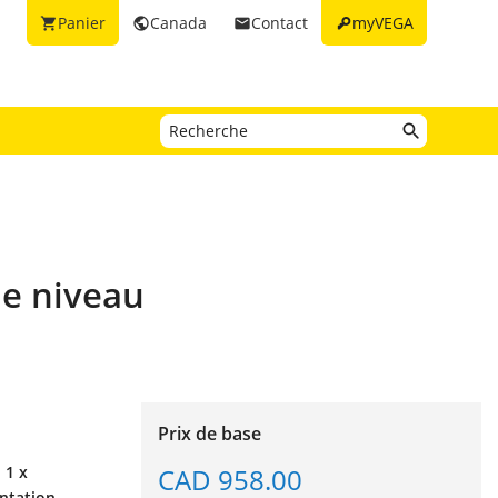
key
Panier
Canada
Contact
myVEGA
shopping_cart
public
email
de niveau
Prix de base
CAD 958.00
 1 x
entation,