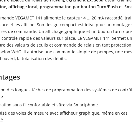
ne, affichage local, programmation par bouton Turn/Push et S
mande VEGAMET 141 alimente le capteur 4 ... 20 mA raccordé, trait
ure et les affiche. Son design compact est idéal pour un montage s
ires de commande. Un affichage graphique et un bouton turn / pu
 contrôle rapide des valeurs sur place. Le VEGAMET 141 permet u
ûre des valeurs de seuils et commande de relais en tant protection 
selon WHG. Il autorise une commande simple de pompes, une me
 ouvert, la totalisation des débits.
ntages
on des longues tâches de programmation des systèmes de contrôl
de
tion sans fil confortable et sûre via Smartphone
aisé des voies de mesure avec afficheur graphique, même en cas
té