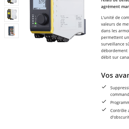
agrément mari
L'unité de com
valeurs de mes
dans les armo
permettent un
surveillance s
débordement 
débit sur canal
Vos ava
Suppressi
comman
Programma
Contrôle 
d'obscuri