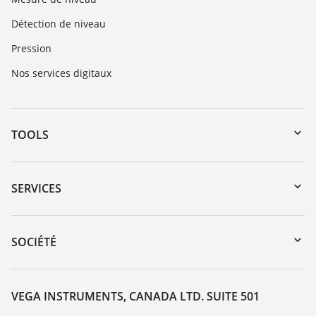
Détection de niveau
Pression
Nos services digitaux
TOOLS
Téléchargements
Recherche par numéro de série
SERVICES
myVEGA
Retour d'appareil
DTM Collection/PACTware
Service client
SOCIÉTÉ
Recherche
Liste de compatibilité chimique
À propos de VEGA
Liste des constantes diélectriques
Contact
VEGA INSTRUMENTS, CANADA LTD. SUITE 501
TeamViewer