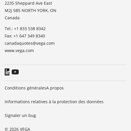
News
2235 Sheppard Ave East
M2J 5B5 NORTH YORK, ON
Presse
Canada
Blog
Tel.: +1 833 538 8342
Fax: +1 647 349 8340
canadaquotes@vega.com
www.vega.com
Conditions générales
A propos
Informations relatives à la protection des données
Signaler un bug
© 2026 VEGA