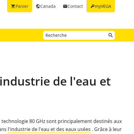
key
Panier
Canada
Contact
myVEGA
shopping_cart
public
email
ndustrie de l'eau et
 technologie 80 GHz sont principalement destinés aux
dans
l'industrie de l'eau et des eaux usées
. Grâce à leur