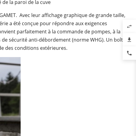
de la paroi de la cuve
MET. Avec leur affichage graphique de grande taille,
 série a été conçue pour répondre aux exigences
swap_horiz
 convient parfaitement à la commande de pompes, à la
s de sécurité anti-débordement (norme WHG). Un boîtier
file_download
e des conditions extérieures.
phone