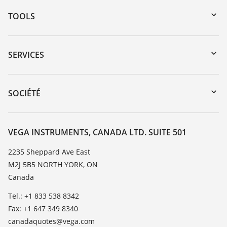
TOOLS
Téléchargements
Recherche par numéro de série
SERVICES
myVEGA
Retour d'appareil
DTM Collection/PACTware
Service client
SOCIÉTÉ
Recherche
Liste de compatibilité chimique
À propos de VEGA
Liste des constantes diélectriques
Contact
VEGA INSTRUMENTS, CANADA LTD. SUITE 501
TeamViewer
News
2235 Sheppard Ave East
M2J 5B5 NORTH YORK, ON
Presse
Canada
Blog
Tel.: +1 833 538 8342
Fax: +1 647 349 8340
canadaquotes@vega.com