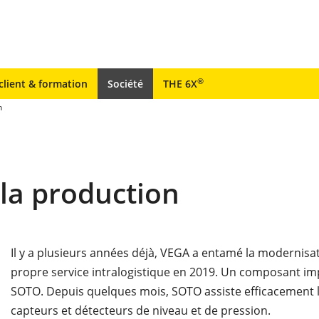
®
client & formation
Société
THE 6X
n
 la production
Il y a plusieurs années déjà, VEGA a entamé la modernisat
propre service intralogistique en 2019. Un composant i
SOTO. Depuis quelques mois, SOTO assiste efficacement l
capteurs et détecteurs de niveau et de pression.