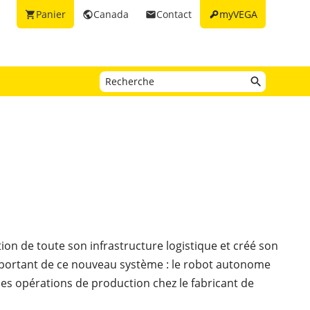
key
Panier
Canada
Contact
myVEGA
shopping_cart
public
email
ion de toute son infrastructure logistique et créé son
mportant de ce nouveau système : le robot autonome
es opérations de production chez le fabricant de