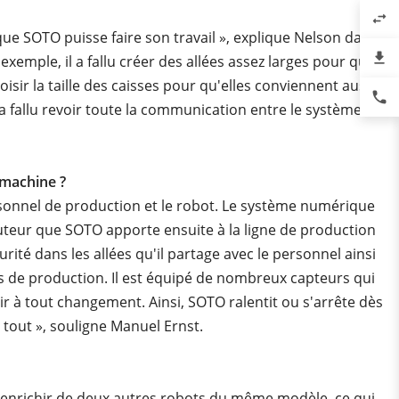
swap_horiz
 que SOTO puisse faire son travail », explique Nelson da
file_download
exemple, il a fallu créer des allées assez larges pour que
hoisir la taille des caisses pour qu'elles conviennent aussi
phone
a fallu revoir toute la communication entre le système
 machine ?
sonnel de production et le robot. Le système numérique
eur que SOTO apporte ensuite à la ligne de production
urité dans les allées qu'il partage avec le personnel ainsi
s de production. Il est équipé de nombreux capteurs qui
r à tout changement. Ainsi, SOTO ralentit ou s'arrête dès
t tout », souligne Manuel Ernst.
t s'enrichir de deux autres robots du même modèle, ce qui