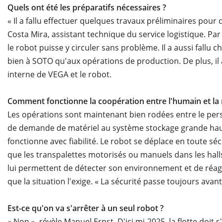
Quels ont été les préparatifs nécessaires ?
« Il a fallu effectuer quelques travaux préliminaires pour
Costa Mira, assistant technique du service logistique. Par 
le robot puisse y circuler sans problème. Il a aussi fallu c
bien à SOTO qu'aux opérations de production. De plus, il 
interne de VEGA et le robot.
Comment fonctionne la coopération entre l'humain et la
Les opérations sont maintenant bien rodées entre le per
de demande de matériel au système stockage grande haut
fonctionne avec fiabilité. Le robot se déplace en toute séc
que les transpalettes motorisés ou manuels dans les hall
lui permettent de détecter son environnement et de réagi
que la situation l'exige. « La sécurité passe toujours avan
Est-ce qu'on va s'arrêter à un seul robot ?
« Non », révèle Manuel Ernst. D'ici mi-2025, la flotte doi