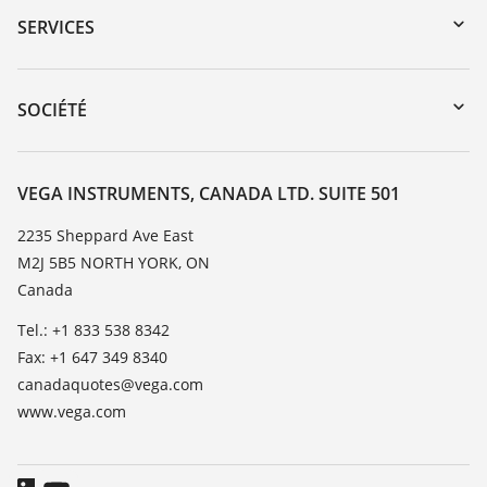
Recherche par numéro de série
SERVICES
myVEGA
Retour d'appareil
DTM Collection/PACTware
Service client
SOCIÉTÉ
Recherche
Liste de compatibilité chimique
À propos de VEGA
Liste des constantes diélectriques
Contact
VEGA INSTRUMENTS, CANADA LTD. SUITE 501
TeamViewer
News
2235 Sheppard Ave East
M2J 5B5 NORTH YORK, ON
Presse
Canada
Blog
Tel.: +1 833 538 8342
Fax: +1 647 349 8340
canadaquotes@vega.com
www.vega.com