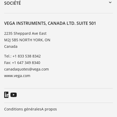
DTM Collection/PACTware
Service client
SOCIÉTÉ
Recherche
Liste de compatibilité chimique
À propos de VEGA
Liste des constantes diélectriques
Contact
VEGA INSTRUMENTS, CANADA LTD. SUITE 501
TeamViewer
News
2235 Sheppard Ave East
M2J 5B5 NORTH YORK, ON
Presse
Canada
Blog
Tel.: +1 833 538 8342
Fax: +1 647 349 8340
canadaquotes@vega.com
www.vega.com
Conditions générales
A propos