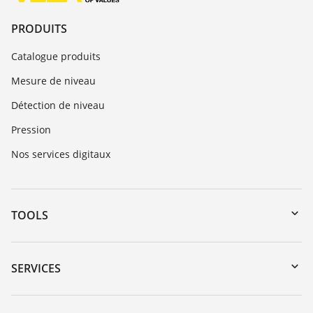
PRODUITS
Catalogue produits
Mesure de niveau
Détection de niveau
Pression
Nos services digitaux
TOOLS
Téléchargements
Recherche par numéro de série
SERVICES
myVEGA
Retour d'appareil