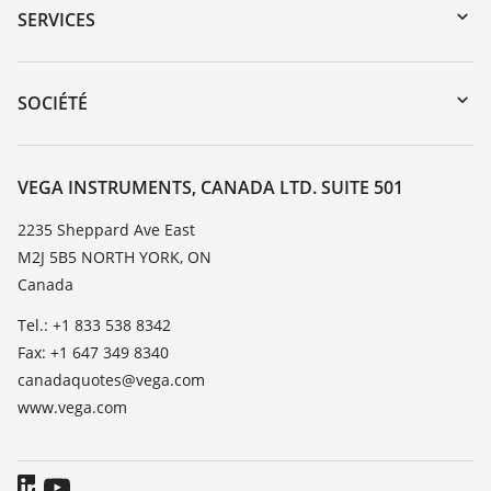
Recherche par numéro de série
SERVICES
myVEGA
Retour d'appareil
DTM Collection/PACTware
Service client
SOCIÉTÉ
Recherche
Liste de compatibilité chimique
À propos de VEGA
Liste des constantes diélectriques
Contact
VEGA INSTRUMENTS, CANADA LTD. SUITE 501
TeamViewer
News
2235 Sheppard Ave East
M2J 5B5 NORTH YORK, ON
Presse
Canada
Blog
Tel.: +1 833 538 8342
Fax: +1 647 349 8340
canadaquotes@vega.com
www.vega.com