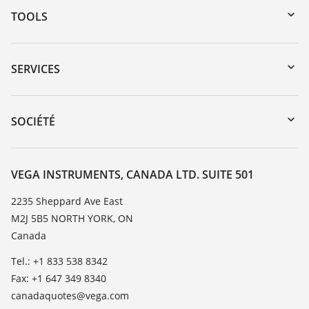
TOOLS
Téléchargements
Recherche par numéro de série
SERVICES
myVEGA
Retour d'appareil
DTM Collection/PACTware
Service client
SOCIÉTÉ
Recherche
Liste de compatibilité chimique
À propos de VEGA
Liste des constantes diélectriques
Contact
VEGA INSTRUMENTS, CANADA LTD. SUITE 501
TeamViewer
News
2235 Sheppard Ave East
M2J 5B5 NORTH YORK, ON
Presse
Canada
Blog
Tel.: +1 833 538 8342
Fax: +1 647 349 8340
canadaquotes@vega.com