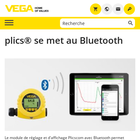
key
shopping_cart
public
email
plics® se met au Bluetooth
Le module de réglage et d'affichage Plicscom avec Bluetooth permet