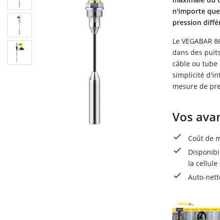
n'importe que
pression différ
Le VEGABAR 86
dans des puits
câble ou tube 
simplicité d'i
mesure de pres
Vos ava
Coût de m
Disponibil
la cellul
Auto-nett