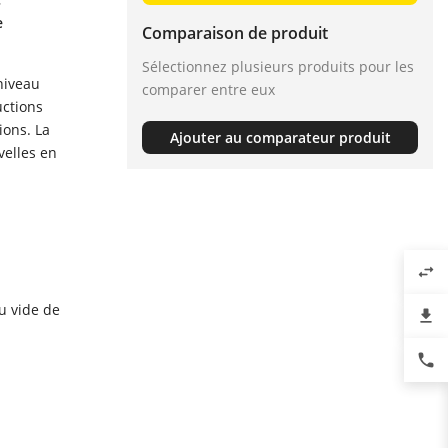
e
Comparaison de produit
Sélectionnez plusieurs produits pour les
niveau
comparer entre eux
uctions
ions. La
Ajouter au comparateur produit
velles en
swap_horiz
au vide de
file_download
phone