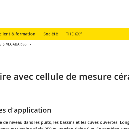
®
client & formation
Société
THE 6X
VEGABAR 86
e
ire avec cellule de mesure cé
s d'application
 de niveau dans les puits, les bassins et les cuves ouvertes. Lon
apteur : version câble 250 m, version rigide 6 m. Se combine ave