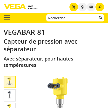
key
shopping_cart
public
email
VEGABAR 81
Capteur de pression avec
séparateur
Avec séparateur, pour hautes
températures