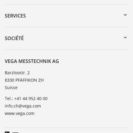
Téléchargements
Recherche par numéro de série
SERVICES
myVEGA
Retour d'appareil
DTM Collection/PACTware
Formations
SOCIÉTÉ
Recherche
Service client
À propos de VEGA
Liste de compatibilité chimique
Contact
VEGA MESSTECHNIK AG
Liste des constantes diélectriques
News
Barzloostr. 2
TeamViewer
8330 PFÄFFIKON ZH
Presse
Suisse
Blog
Tel.: +41 44 952 40 00
info.ch@vega.com
www.vega.com