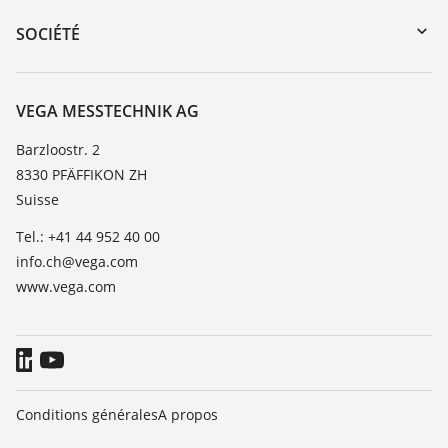
DTM Collection/PACTware
Formations
SOCIÉTÉ
Recherche
Service client
À propos de VEGA
Liste de compatibilité chimique
Contact
VEGA MESSTECHNIK AG
Liste des constantes diélectriques
News
Barzloostr. 2
TeamViewer
8330 PFÄFFIKON ZH
Presse
Suisse
Blog
Tel.: +41 44 952 40 00
info.ch@vega.com
www.vega.com
Conditions générales
A propos