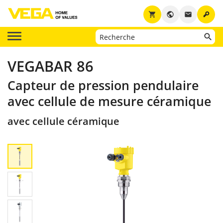
key
shopping_cart
public
email
VEGABAR 86
Capteur de pression pendulaire
avec cellule de mesure céramique
avec cellule céramique