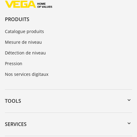
PRODUITS
Catalogue produits
Mesure de niveau
Détection de niveau
Pression
Nos services digitaux
TOOLS
Téléchargements
Recherche par numéro de série
SERVICES
myVEGA
Retour d'appareil