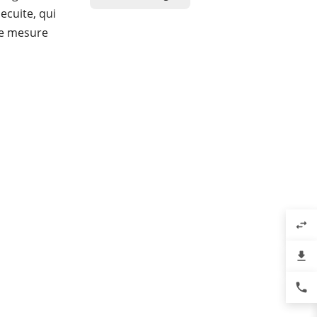
ecuite, qui
ne mesure
swap_horiz
file_download
phone