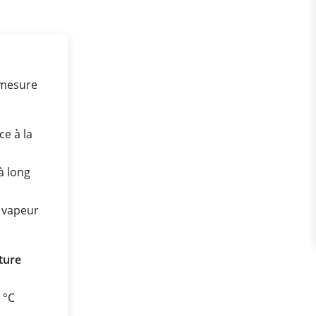
 mesure
ce à la
à long
a vapeur
ture
0 °C