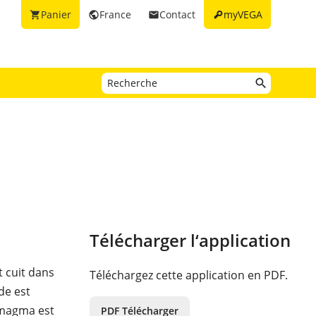
key
Panier
France
Contact
myVEGA
shopping_cart
public
email
Télécharger l‘application
t cuit dans
Téléchargez cette application en PDF.
de est
 magma est
PDF Télécharger