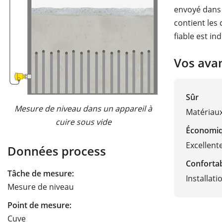
envoyé dans u
contient les
fiable est in
Vos ava
Sûr
Mesure de niveau dans un appareil à
Matériau
cuire sous vide
Économi
Excellent
Données process
Conforta
Tâche de mesure:
Installati
Mesure de niveau
Point de mesure:
Cuve