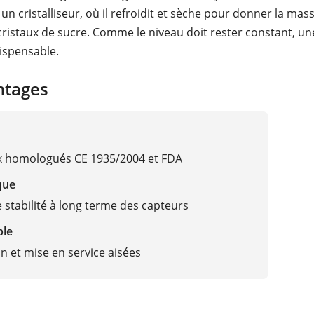
n cristalliseur, où il refroidit et sèche pour donner la mass
 cristaux de sucre. Comme le niveau doit rester constant, u
dispensable.
ntages
x homologués CE 1935/2004 et FDA
que
e stabilité à long terme des capteurs
ble
on et mise en service aisées