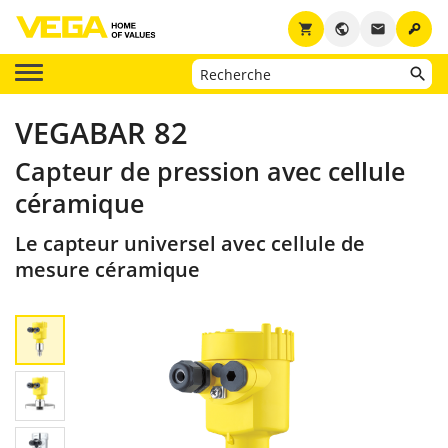
key
shopping_cart
public
email
VEGABAR 82
Capteur de pression avec cellule
céramique
Le capteur universel avec cellule de
mesure céramique