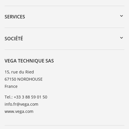
Téléchargements
Recherche par numéro de série
SERVICES
myVEGA
Retour d'appareil
DTM Collection/PACTware
Formations
SOCIÉTÉ
Recherche
Service client
Carrière
Liste de compatibilité chimique
À propos de VEGA
VEGA TECHNIQUE SAS
Liste des constantes diélectriques
Contact
15, rue du Ried
TeamViewer
67150 NORDHOUSE
News
France
Presse
Tel.: +33 3 88 59 01 50
Blog
info.fr@vega.com
www.vega.com